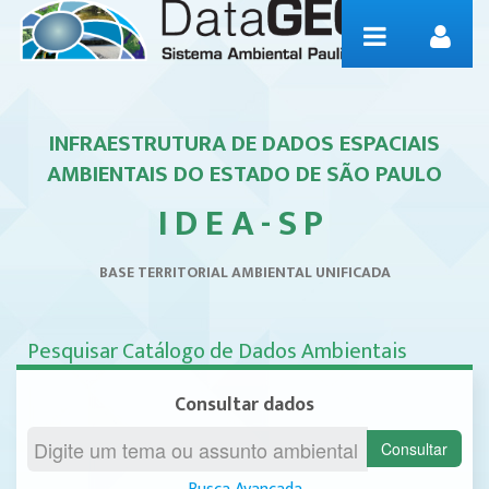
Saut au contenu
Infraestrutura de
Dados Espaciais
INFRAESTRUTURA DE DADOS ESPACIAIS
AMBIENTAIS DO ESTADO DE SÃO PAULO
Ambientais do Estado
IDEA-SP
de São Paulo – IDEA-SP
BASE TERRITORIAL AMBIENTAL UNIFICADA
Pesquisar Catálogo de Dados Ambientais
Consultar dados