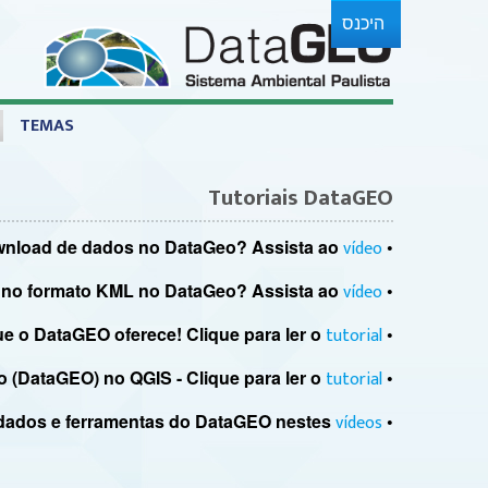
דלג לתוכן
היכנס
Tutoriais
TEMAS
Tutoriais DataGEO
vídeo
• Como fazer download de dados no DataGeo? Assista ao
vídeo
• Como fazer download de dados no formato KML no DataGeo? Assista ao
tutorial
• Aprenda a utilizar as diversas ferramentas que o DataGEO oferece! Clique para ler o
tutorial
• Manipulando e visualizando dados da base territorial ambiental unificada do Estado de São Paulo (DataGEO) no QGIS - Clique para ler o
vídeos
• Conheça mais sobre consulta de dados e ferramentas do DataGEO nestes